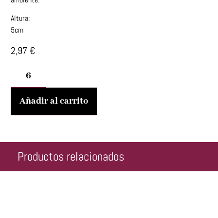
Altura:
5cm
2,97
€
Añadir al carrito
Productos relacionados