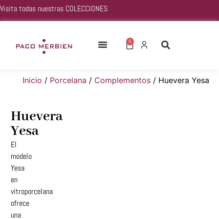
Visita todas nuestras
COLECCIONES
0
Inicio
/
Porcelana
/
Complementos
/ Huevera Yesa
Huevera
Yesa
El
modelo
Yesa
en
vitroporcelana
ofrece
una