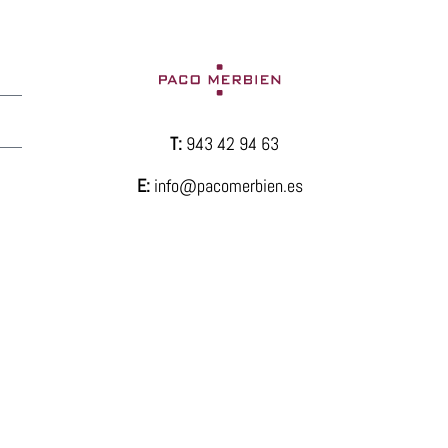
T:
943 42 94 63
E:
info@pacomerbien.es
© - 2026 Todos los derechos reservados
- Legal