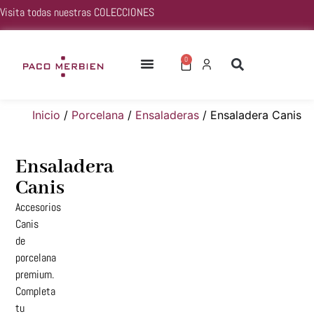
Visita todas nuestras
COLECCIONES
0
Inicio
/
Porcelana
/
Ensaladeras
/ Ensaladera Canis
Ensaladera
Canis
Accesorios
Canis
de
porcelana
premium.
Completa
tu