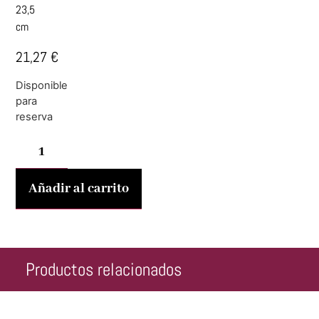
23,5
cm
21,27
€
Disponible
para
reserva
Añadir al carrito
Productos relacionados