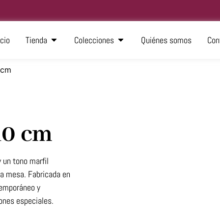
icio
Tienda
Colecciones
Quiénes somos
Con
 cm
10 cm
 un tono marfil
 la mesa. Fabricada en
ntemporáneo y
iones especiales.