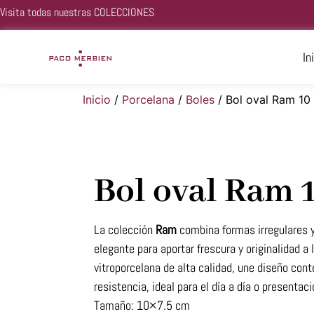
Visita todas nuestras
COLECCIONES
In
Inicio
/
Porcelana
/
Boles
/ Bol oval Ram 10
Bol oval Ram 
La colección
Ram
combina formas irregulares y
elegante para aportar frescura y originalidad a
vitroporcelana de alta calidad, une diseño co
resistencia, ideal para el día a día o presentac
Tamaño: 10×7.5 cm