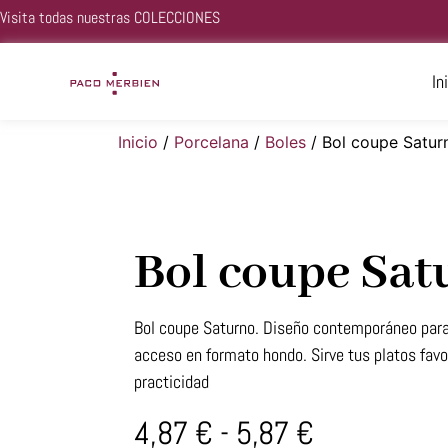
Visita todas nuestras
COLECCIONES
In
Inicio
/
Porcelana
/
Boles
/ Bol coupe Satur
Bol coupe Sat
Bol coupe Saturno. Diseño contemporáneo para 
acceso en formato hondo. Sirve tus platos favor
practicidad
4,87
€
-
5,87
€