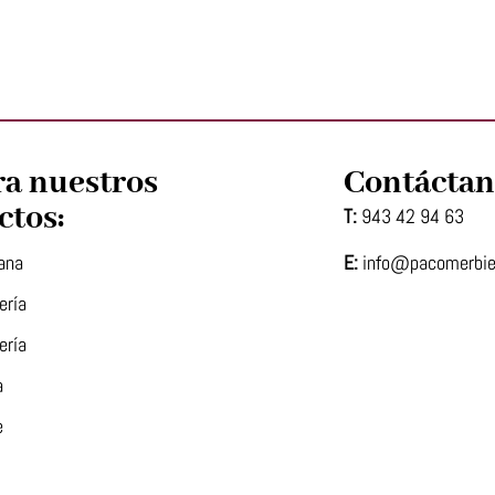
ra nuestros
Contáctan
ctos:
T:
943 42 94 63
E:
info@pacomerbi
ana
ería
ería
a
e