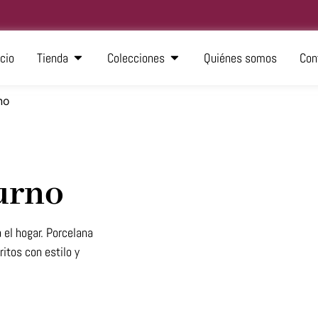
icio
Tienda
Colecciones
Quiénes somos
Con
no
urno
el hogar. Porcelana
itos con estilo y