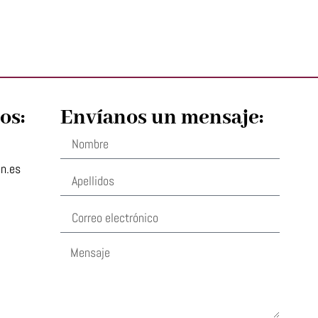
os:
Envíanos un mensaje:
en.es