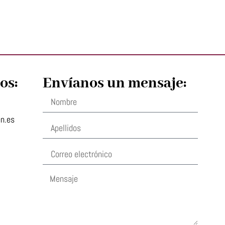
os:
Envíanos un mensaje:
en.es