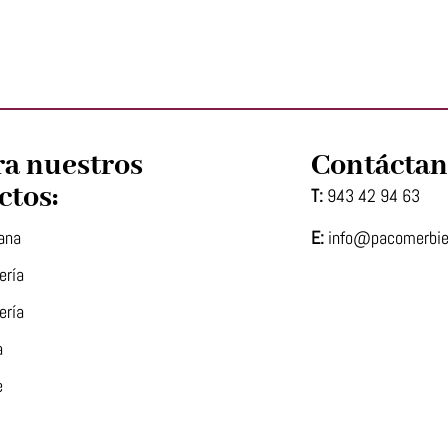
ra nuestros
Contáctan
ctos:
T:
943 42 94 63
E:
info@pacomerbi
ana
ería
ería
a
e