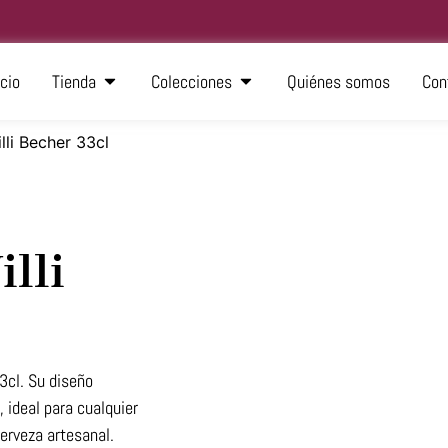
icio
Tienda
Colecciones
Quiénes somos
Con
lli Becher 33cl
illi
3cl. Su diseño
, ideal para cualquier
cerveza artesanal.