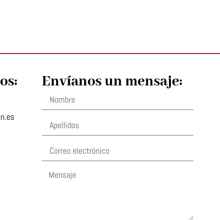
os:
Envíanos un mensaje:
en.es