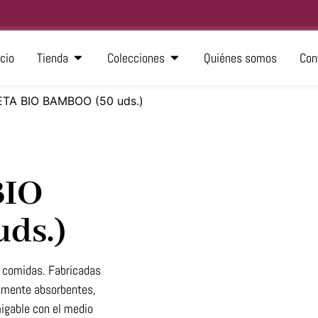
icio
Tienda
Colecciones
Quiénes somos
Con
ETA BIO BAMBOO (50 uds.)
BIO
ds.)
s comidas. Fabricadas
tamente absorbentes,
migable con el medio