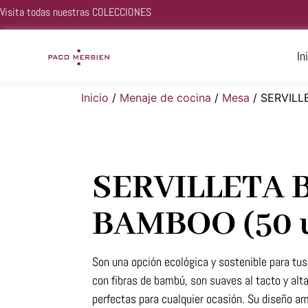
Visita todas nuestras
COLECCIONES
In
Inicio
/
Menaje de cocina
/
Mesa
/ SERVILL
SERVILLETA 
BAMBOO (50 u
Son una opción ecológica y sostenible para tu
con fibras de bambú, son suaves al tacto y al
perfectas para cualquier ocasión. Su diseño a