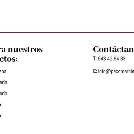
ra nuestros
Contáctan
ctos:
T:
943 42 94 63
E:
info@pacomerbi
ana
ería
ería
a
e