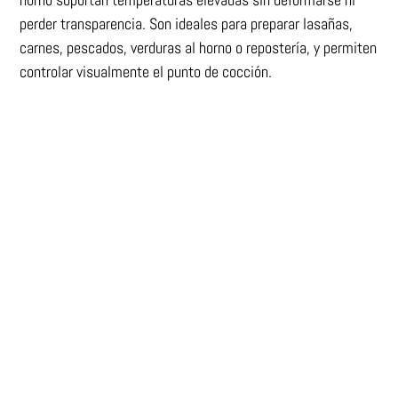
perder transparencia. Son ideales para preparar lasañas,
carnes, pescados, verduras al horno o repostería, y permiten
controlar visualmente el punto de cocción.
Fuentes para horno en distintos
tamaños y formatos
Disponemos de fuentes rectangulares, ovaladas o
cuadradas, adaptadas a diferentes tipos de recetas. Las
fuentes de horno de cristal son fáciles de limpiar y aptas
para lavavajillas, lo que las convierte en una opción práctica
para el día a día.
Compra fuentes de horno online
con confianza