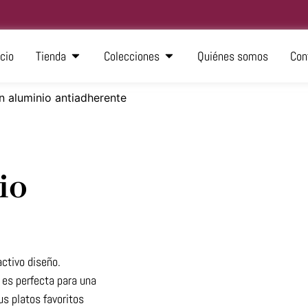
icio
Tienda
Colecciones
Quiénes somos
Con
n aluminio antiadherente
io
activo diseño.
 es perfecta para una
us platos favoritos