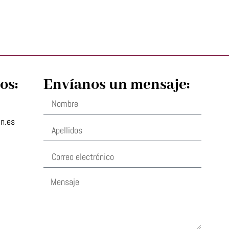
os:
Envíanos un mensaje:
en.es