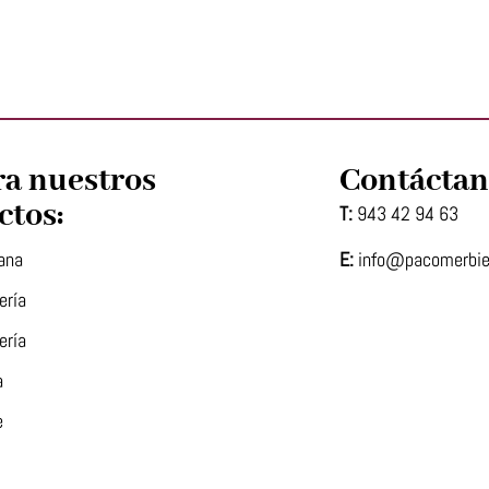
ra nuestros
Contáctan
ctos:
T:
943 42 94 63
E:
info@pacomerbi
ana
ería
ería
a
e